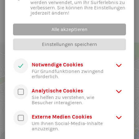
werden verwendet, um Ihr Surferlebnis zu
Wochen vorab
hier.
verbessern. Sie können Ihre Einstellungen
jederzeit ändern!
Bitte informiert euch auch direkt bei eurer Abteilung welche
Stunden in den Ferien stattfinden.
Alle akzeptieren
Einstellungen speichern
Notwendige Cookies
Für Grundfunktionen zwingend
erforderlich.
Analytische Cookies
Sie helfen zu verstehen, wie
Besucher interagieren.
Externe Medien Cookies
Um Ihnen Social-Media-Inhalte
anzuzeigen.