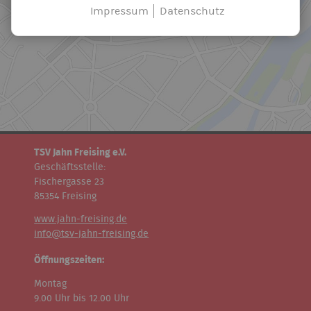
Impressum
Datenschutz
TSV Jahn Freising e.V.
Geschäftsstelle:
Fischergasse 23
85354 Freising
www.jahn-freising.de
info@tsv-jahn-freising.de
Öffnungszeiten:
Montag
9.00 Uhr bis 12.00 Uhr