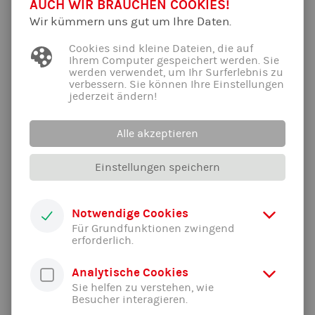
AUCH WIR BRAUCHEN COOKIES!
Informationsmaterialien wird hiermit widersprochen. Die
Wir kümmern uns gut um Ihre Daten.
Betreiber der Seiten behalten sich ausdrücklich rechtliche
Schritte im Falle der unverlangten Zusendung von
Cookies sind kleine Dateien, die auf
Werbeinformationen, etwa durch Spam-E-Mails, vor.
Ihrem Computer gespeichert werden. Sie
werden verwendet, um Ihr Surferlebnis zu
verbessern. Sie können Ihre Einstellungen
3. Datenschutzbeauftragter
jederzeit ändern!
Gesetzlich vorgeschriebener
Alle akzeptieren
Datenschutzbeauftragter
Einstellungen speichern
Wir haben für unseren Verein keinen
Datenschutzbeauftragten bestellt.
Notwendige Cookies
4. Datenerfassung auf unserer Website
Für Grundfunktionen zwingend
erforderlich.
Cookies
Analytische Cookies
Die Internetseiten verwenden teilweise so genannte Cookies.
Sie helfen zu verstehen, wie
Cookies richten auf Ihrem Rechner keinen Schaden an und
Besucher interagieren.
enthalten keine Viren. Cookies dienen dazu, unser Angebot