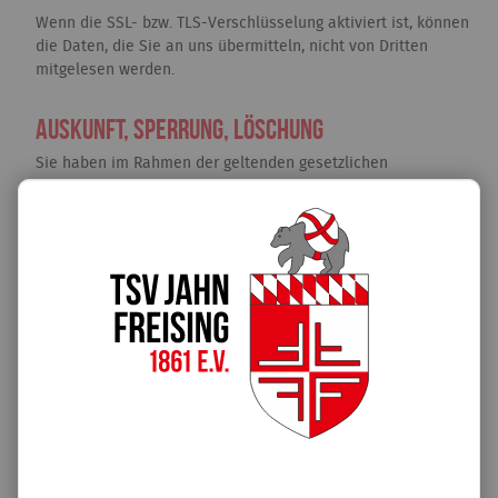
Wenn die SSL- bzw. TLS-Verschlüsselung aktiviert ist, können
die Daten, die Sie an uns übermitteln, nicht von Dritten
mitgelesen werden.
Auskunft, Sperrung, Löschung
Sie haben im Rahmen der geltenden gesetzlichen
Bestimmungen jederzeit das Recht auf unentgeltliche
Auskunft über Ihre gespeicherten personenbezogenen Daten,
deren Herkunft und Empfänger und den Zweck der
Datenverarbeitung und ggf. ein Recht auf Berichtigung,
Sperrung oder Löschung dieser Daten. Hierzu sowie zu
weiteren Fragen zum Thema personenbezogene Daten
können Sie sich jederzeit unter der im Impressum
angegebenen Adresse an uns wenden.
Widerspruch gegen Werbe-Mails
Der Nutzung von im Rahmen der Impressumspflicht
veröffentlichten Kontaktdaten zur Übersendung von nicht
ausdrücklich angeforderter Werbung und