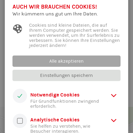
01.07.2026 | Von Barbara Kästner
AUCH WIR BRAUCHEN COOKIES!
Für herausragende Leistungen zeichnet die Stadt Freising
Wir kümmern uns gut um Ihre Daten.
alljährlich in einer festlichen Veranstaltung erfolgreiche
Sportler*innen und Teams sowie Persönlichkeiten aus, die
Cookies sind kleine Dateien, die auf
sich in Sportvereinen ehrenamtlich engagieren. Die
Ihrem Computer gespeichert werden. Sie
werden verwendet, um Ihr Surferlebnis zu
Sportehrung ist ein Höhepunkt für die große Freisinger
verbessern. Sie können Ihre Einstellungen
Sportfamilie. Die Stadt zollt mit dieser Veranstaltung allen
jederzeit ändern!
Aktiven ihren Respekt und bedankt sich für den freiwilligen
Einsatz.
Alle akzeptieren
Bericht
Einstellungen speichern
Alle News der Abteilung ...
Notwendige Cookies
Für Grundfunktionen zwingend
erforderlich.
Analytische Cookies
Sie helfen zu verstehen, wie
Besucher interagieren.