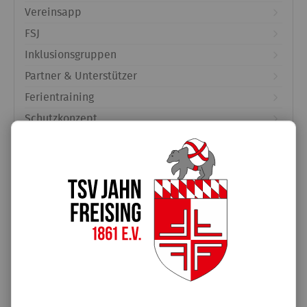
Vereinsapp
FSJ
Inklusionsgruppen
Partner & Unterstützer
Ferientraining
Schutzkonzept
Entenrennen-Lose in der Geschäftsstelle
Unterstützt von:
Sportehrung der Stadt Freising
2026