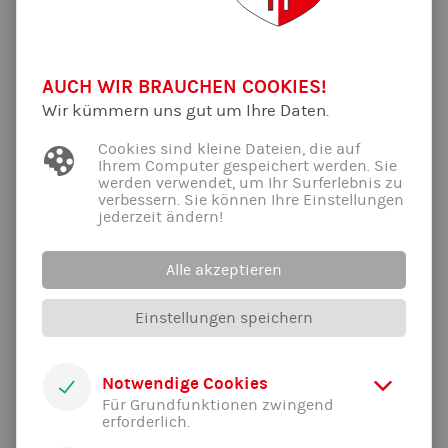
10.06.2023 | Von Barbara Kästner
Liebe Mitglieder,
ab sofort könnt ihr wieder fleißig bei eurem Rewe-Einkauf
AUCH WIR BRAUCHEN COOKIES!
Scheine für Vereine sammeln und dem "TSV Jahn Freising
Wir kümmern uns gut um Ihre Daten.
1861 e.V." über die
Rewe Homepage
zuordnen, oder in eine an
den Kassen in den Freisinger Rewe-Märkten bereit gestellte
Cookies sind kleine Dateien, die auf
Vereinsschein-Box von uns werfen, oder einfach in den
Ihrem Computer gespeichert werden. Sie
Geschäftsstellenbriefkasten einwerfen.
werden verwendet, um Ihr Surferlebnis zu
verbessern. Sie können Ihre Einstellungen
Fristen:
jederzeit ändern!
Scheine im Rewe-Markt erhaltet ihr bis
11. Juni
Zuordnen ist online max. möglich bis
25. Juni
Alle akzeptieren
Prämien können wir bestellen bis
7. Juli
Wir freuen uns sehr durch eure Mithilfe wieder tolle Prämien
Einstellungen speichern
zu erhalten!
Vielen Dank
Notwendige Cookies
Alle News der Abteilung ...
Für Grundfunktionen zwingend
erforderlich.