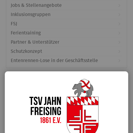
Jobs & Stellenangebote
Inklusionsgruppen
FSJ
Ferientraining
Partner & Unterstützer
Schutzkonzept
Entenrennen-Lose in der Geschäftsstelle
Unterstützt von:
Rewe-Vereinsscheine bis 25. Juni
Verein zuordnen