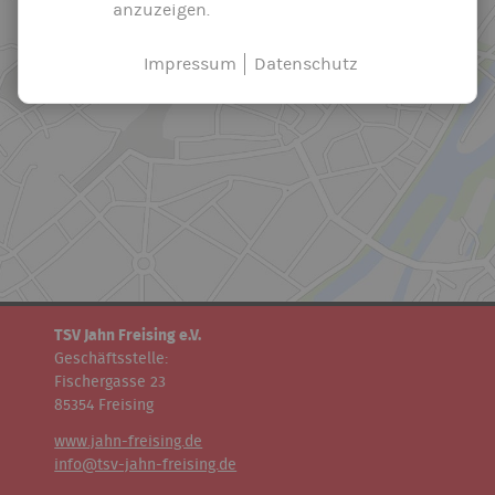
anzuzeigen.
Impressum
Datenschutz
TSV Jahn Freising e.V.
Geschäftsstelle:
Fischergasse 23
85354 Freising
www.jahn-freising.de
info@tsv-jahn-freising.de