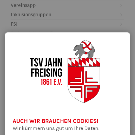
Vereinsapp
Inklusionsgruppen
FSJ
Partner & Unterstützer
Ferientraining
Schutzkonzept
Entenrennen-Lose in der Geschäftsstelle
Unterstützt von:
Öffnungszeiten GS Pfingstferien
2026
AUCH WIR BRAUCHEN COOKIES!
Wir kümmern uns gut um Ihre Daten.