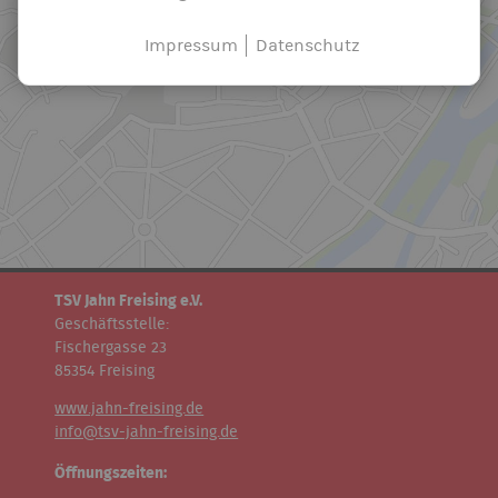
Impressum
Datenschutz
TSV Jahn Freising e.V.
Geschäftsstelle:
Fischergasse 23
85354 Freising
www.jahn-freising.de
info@tsv-jahn-freising.de
Öffnungszeiten: