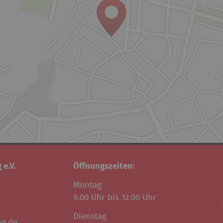
 e.V.
Öffnungszeiten:
Montag
9.00 Uhr bis 12.00 Uhr
Dienstag
ng.de