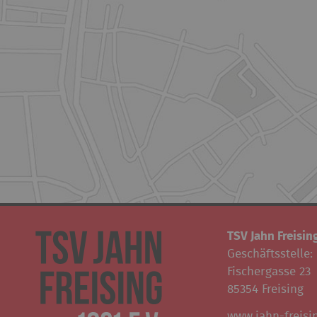
TSV Jahn Freising
Geschäftsstelle:
Fischergasse 23
85354 Freising
www.jahn-freisi