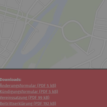
Downloads:
Änderungsformular (
PDF
5 kB)
Kündigungsformular (
PDF
5 kB)
Vereinssatzung (
PDF
99 kB)
Beitrittserklärung (
PDF
192 kB)