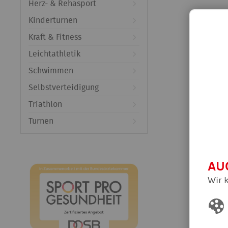
Herz- & Rehasport
Kinderturnen
Kraft & Fitness
Leichtathletik
Schwimmen
Selbstverteidigung
Triathlon
Turnen
AU
Wir 