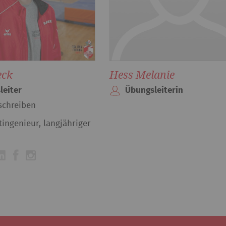
eck
Hess Melanie
leiter
Übungsleiterin
schreiben
tingenieur, langjähriger