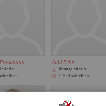
 Ennemann
Gabi Erbe
leiterin
Übungsleiterin
schreiben
E-Mail schreiben