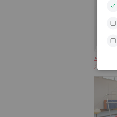
Elfriede 
Übungs