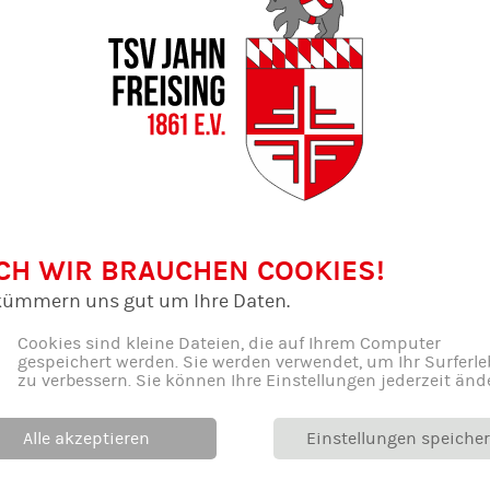
auer
Katrin Handgrödinger 
Ruiz
CH WIR BRAUCHEN COOKIES!
leiterin
Übungsleiterin
kümmern uns gut um Ihre Daten.
schreiben
E-Mail schreiben
9102046
Cookies sind kleine Dateien, die auf Ihrem Computer
gespeichert werden. Sie werden verwendet, um Ihr Surferle
08161 - 92494
zu verbessern. Sie können Ihre Einstellungen jederzeit änd
Alle akzeptieren
Einstellungen speiche