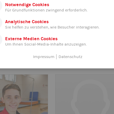
Notwendige Cookies
Für Grundfunktionen zwingend erforderlich.
Analytische Cookies
Sie helfen zu verstehen, wie Besucher interagieren.
Externe Medien Cookies
Um Ihnen Social-Media-Inhalte anzuzeigen.
Soobik
Agnes Varga-Komari
Impressum
Datenschutz
leiterin
Übungsleiterin