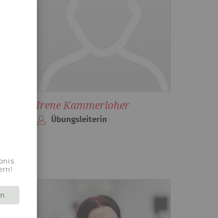
de
Irene Kammerloher
Übungsleiterin
bnis
ern!
rn