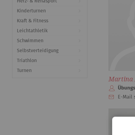
Herz- & Rehasport
Kinderturnen
Kraft & Fitness
Leichtathletik
Schwimmen
Selbstverteidigung
Triathlon
Turnen
Martina
Übungs
E-Mail 