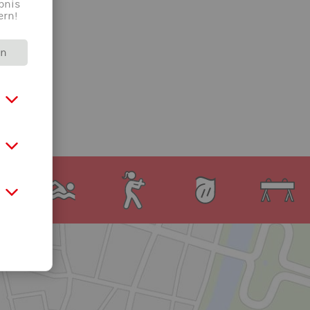
bnis
ern!
rn