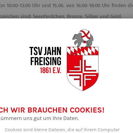
on 10:00-13:00 Uhr und 15.06. von 16:00-18:00 Uhr finden 
zeichen sind: Seepferdchen, Bronze, Silber und Gold.
sten nichts, wir freuen uns über eine Spende.
 uns je nach Wetter am Sportbecken innen und/oder bei 
er Abteilung ...
CH WIR BRAUCHEN COOKIES!
kümmern uns gut um Ihre Daten.
Cookies sind kleine Dateien, die auf Ihrem Computer