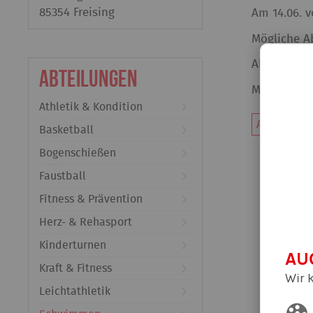
85354 Freising
Am 14.06. v
Mögliche Ab
Abeichen ko
Abteilungen
Man findet
Athletik & Kondition
Alle News d
Basketball
Bogenschießen
Faustball
Fitness & Prävention
Herz- & Rehasport
Kinderturnen
AU
Kraft & Fitness
Wir 
Leichtathletik