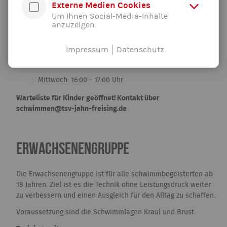
Externe Medien Cookies
Um Ihnen Social-Media-Inhalte
anzuzeigen.
Die Jugendgruppe ist für den Altersbereich von 12-18 Jahren.
Die bereits erlernten Technikinhalte werden weiter verfeinert.
Durch abwechslungsreiches Training ist auch hier der Spaß
Impressum
Datenschutz
am Schwimmen im Fokus.
Mittwoch: 16:00 - 17:00 Uhr
Warteliste für Kinder geöffnet! Kontakt über
schwimmen@tsv-jahn-freising.de
Erwachsenengruppe
Die Erwachsenengruppe ist für alle schwimmbegeisterten ab
18 Jahren. Ziel ist es die Technik ohne Leistungsdruck weiter
zu verbessern und einen Ausgleich für den Alltag zu schaffen.
Voraussetzung sind die Schwimmlagen Kraul und Brust.