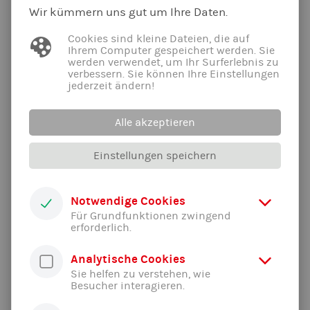
Warteliste für Kinder mit Handicap geöffnet! Kontakt über
Wir kümmern uns gut um Ihre Daten.
schwimmen@tsv-jahn-freising.de
Cookies sind kleine Dateien, die auf
Ihrem Computer gespeichert werden. Sie
werden verwendet, um Ihr Surferlebnis zu
Inklusive Jugendgruppe
verbessern. Sie können Ihre Einstellungen
jederzeit ändern!
Die inklusiven Jugendgruppe ist für den Altersbereich von 12-
Alle akzeptieren
27 Jahren. Diese Gruppe richtet sich an alle Jugendlichen mit
und ohne Handicap. Durch abwechslungsreiches Training ist
Einstellungen speichern
hier der Spaß am Schwimmen im Fokus. Diese Gruppe ist mit
dem EISs-Siegel ausgezeichnet (Erlebte inklusive
Sportschule).
Notwendige Cookies
Für Grundfunktionen zwingend
Montag: 19:00 - 20:00 Uhr (ab 1.1.2026: 18:00 - 19:00 Uhr)
erforderlich.
Warteliste für Kinder mit Handicap geöffnet! Kontakt über
schwimmen@tsv-jahn-freising.de
Analytische Cookies
Sie helfen zu verstehen, wie
Besucher interagieren.
Jugendgruppe