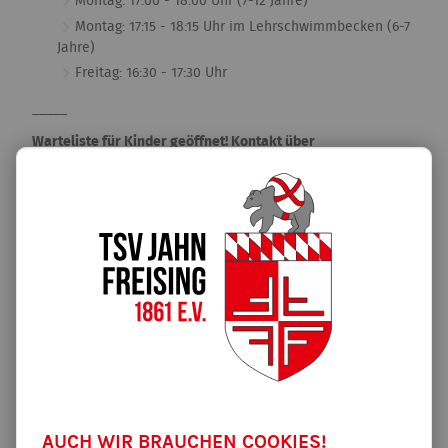
Montag: 17:00 - 18:00 Uhr (7-12 Jahre)
Montag: 17:15 - 18:15 Uhr im Lehrschwimmbecken (6-7
Jahre)
Freitag: 16:30 - 17:30 Uhr
_____
Warteliste für Kinder geöffnet! Kontakt über
schwimmen@tsv-jahn-freising.de
Inklusive Kindergruppe
Die inklusiven Kindergruppe ist für den Altersbereich von 6-14
Jahren. Diese Gruppe richtet sich an alle Kinder mit und ohne
Handicap. Durch abwechslungsreiches Training ist hier der
Spaß am Schwimmen im Fokus. Diese Gruppe ist mit dem
EISs-Siegel ausgezeichnet (Erlebte inklusive Sportschule).
Freitag: 16:30 - 17:30 Uhr im Lehrschwimmbecken
AUCH WIR BRAUCHEN COOKIES!