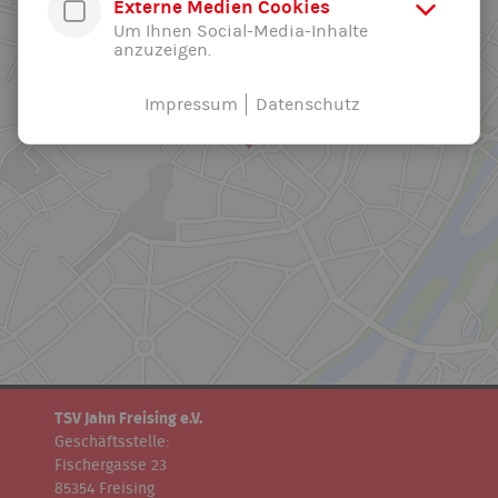
Externe Medien Cookies
Um Ihnen Social-Media-Inhalte
anzuzeigen.
Impressum
Datenschutz
TSV Jahn Freising e.V.
Geschäftsstelle:
Fischergasse 23
85354 Freising