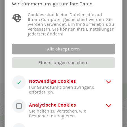
Wir kümmern uns gut um Ihre Daten.
Belohnung in ein nahegelegenes Restaurant. Mit leckeren
Speisen, wie Pizza oder Spaghetti, gestärkt fuhren die Orcas
Cookies sind kleine Dateien, die auf
fröhlich heim.
Ihrem Computer gespeichert werden. Sie
werden verwendet, um Ihr Surferlebnis zu
Dieser etwas besondere Wettkampf hat den Schwimmern,
verbessern. Sie können Ihre Einstellungen
egal ob jung oder ein bisschen älter, sehr viel Spaß bereitet
jederzeit ändern!
und allen ist klar: Sie wollen an diesem Wettkampf auch in
Zukunft weiter teilnehmen.
Alle akzeptieren
Alle News der Abteilung ...
Einstellungen speichern
Notwendige Cookies
Für Grundfunktionen zwingend
erforderlich.
Analytische Cookies
Sie helfen zu verstehen, wie
Besucher interagieren.