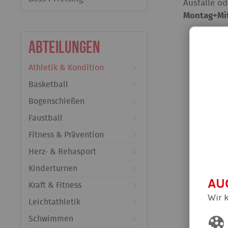
Ausfälle o
Montag+Mi
Abteilungen
Athletik & Kondition
Basketball
Bogenschießen
Faustball
Fitness & Prävention
Herz- & Rehasport
Kinderturnen
AU
Kraft & Fitness
Wir 
Leichtathletik
Schwimmen