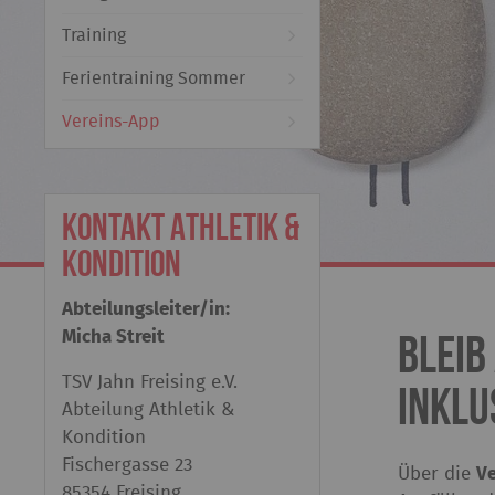
Training
Ferientraining Sommer
Vereins-App
Kontakt Athletik &
Kondition
Abteilungsleiter/in:
Bleib
Micha Streit
TSV Jahn Freising e.V.
inklu
Abteilung Athletik &
Kondition
Fischergasse 23
Über die
V
85354 Freising