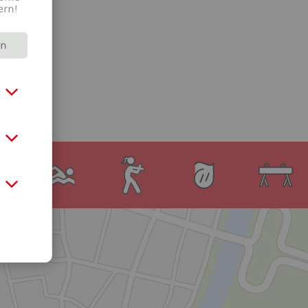
ern!
rn