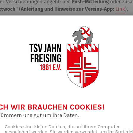
der Verschiebungen angeht: per
Push-Mitteilung
oder zusät
ttwoch"
(
Anleitung und Hinweise zur Vereins-App:
Link
).
CH WIR BRAUCHEN COOKIES!
kümmern uns gut um Ihre Daten.
Cookies sind kleine Dateien, die auf Ihrem Computer
gespeichert werden. Sie werden verwendet, um Ihr Surferle