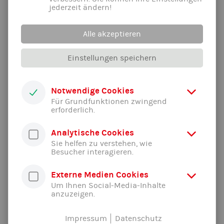
Apollonia
jederzeit ändern!
Mi, 25.08.
19:00 - 20:00
Jahnwiese
Alle akzeptieren
Athletiktraining
Apollonia
Einstellungen speichern
Mo, 13.09.
18:30 - 19:30
Jahnwiese
Athletiktraining "5 mehr gehen noch!"
Notwendige Cookies
Micha
Für Grundfunktionen zwingend
erforderlich.
Zugangsdaten Online-Kurs über Zoom:
Analytische Cookies
Sie helfen zu verstehen, wie
Mittwochmorgen,nur online, "Hoch die Hände, Tabata-
Besucher interagieren.
Halbzeitwochenende!": Meeting-ID: 939 4547 0809,
Kenncode: 1861,
Link
Externe Medien Cookies
Montagabend, falls online statt auf der Jahnwiese:
Um Ihnen Social-Media-Inhalte
Athletiktraining "5 mehr gehen noch!": Meeting-ID: 932
anzuzeigen.
9103 0424, Kenncode: 1861,
Link
Impressum
Datenschutz
Alle News der Abteilung ...