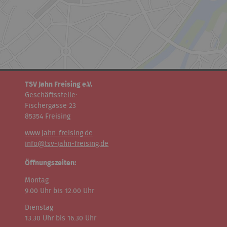
TSV Jahn Freising e.V.
Geschäftsstelle:
Fischergasse 23
85354 Freising
www.jahn-freising.de
info@tsv-jahn-freising.de
Öffnungszeiten:
Montag
9.00 Uhr bis 12.00 Uhr
Dienstag
13.30 Uhr bis 16.30 Uhr