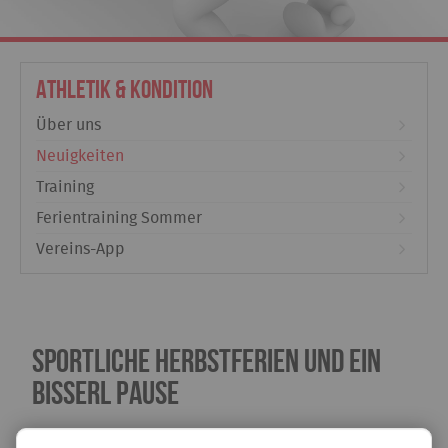
Athletik & Kondition
Über uns
Neuigkeiten
Training
Ferientraining Sommer
Vereins-App
sportliche Herbstferien und ein
bisserl Pause