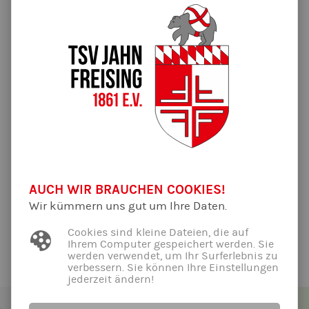
23.10.2023
Die Halle der RS Gute Änger bleibt während der Herbstferien
(30.10.-03.11.) geschlossen, daher ist in der Jahnhalle für
etwas Bewegung gesorgt :-).
Athletiktraining
:
Montag, 30.10.: Jahnhalle, Fischergasse, 19:00-20:15 Uhr,
Intervalltraining im Tabata-Stil mit Micha
Hier findet ihr eine
Ferientrainingsübersicht
des
Gesamtvereins mit den anderen Abteilungen. Ab Montag, den
06.11. geht es wieder zu den üblichen Zeiten in der Halle der
AUCH WIR BRAUCHEN COOKIES!
RS Gute Änger weiter!
Wir kümmern uns gut um Ihre Daten.
Alle News der Abteilung ...
Cookies sind kleine Dateien, die auf
Ihrem Computer gespeichert werden. Sie
werden verwendet, um Ihr Surferlebnis zu
verbessern. Sie können Ihre Einstellungen
jederzeit ändern!