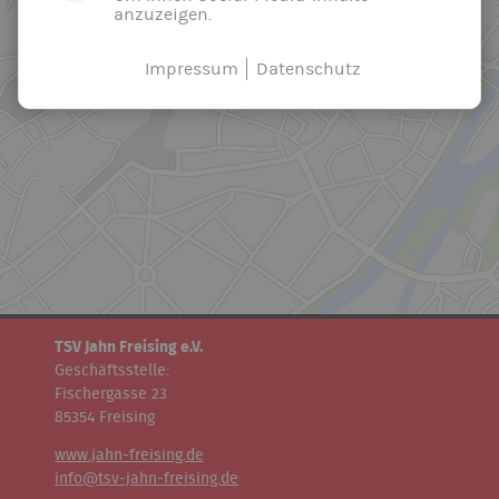
anzuzeigen.
Impressum
Datenschutz
TSV Jahn Freising e.V.
Geschäftsstelle:
Fischergasse 23
85354 Freising
www.jahn-freising.de
info@tsv-jahn-freising.de