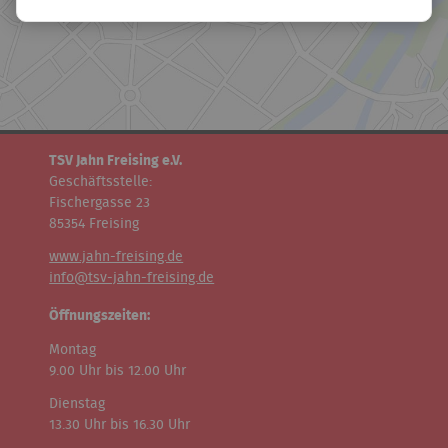
TSV Jahn Freising e.V.
Geschäftsstelle:
Fischergasse 23
85354 Freising
www.jahn-freising.de
info@tsv-jahn-freising.de
Öffnungszeiten:
Montag
9.00 Uhr bis 12.00 Uhr
Dienstag
13.30 Uhr bis 16.30 Uhr