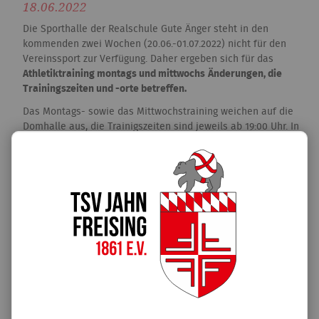
18.06.2022
Die Sporthalle der Realschule Gute Änger steht in den
kommenden zwei Wochen (20.06.-01.07.2022) nicht für den
Vereinssport zur Verfügung. Daher ergeben sich für das
Athletiktraining montags und mittwochs
Änderungen, die
Trainingszeiten und -orte betreffen.
Das Montags- sowie das Mittwochstraining weichen auf die
Domhalle aus, die Trainigszeiten sind jeweils ab 19:00 Uhr. In
der folgenden Übersicht sind die Ausweichtermine zu sehen.
Athletiktraining - Änderungen Trainingszeiten und
Orte (20.06.-01.07.)
Montag
20.06., 27.06.
19:00 - 20:30
Halle Dom-Gymnasium (bitte Matte mitbringen, falls
mgl.)
Micha
Mittwoch
22.06., 29.06.