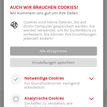
19:00 - 20:00
Halle Dom-Gymnasium (bitte Matte mitbringen, falls
AUCH WIR BRAUCHEN COOKIES!
mgl.)
Wir kümmern uns gut um Ihre Daten.
Apollonia
Cookies sind kleine Dateien, die auf
freitags
bis einschl.
Ihrem Computer gespeichert werden. Sie
29.07., d.h. 6x
werden verwendet, um Ihr Surferlebnis zu
bis zur
verbessern. Sie können Ihre Einstellungen
jederzeit ändern!
Sommerpause
06:30 - 07:15
online, wie gehabt (s. Trainingsangebot)
Alle akzeptieren
Micha
Einstellungen speichern
Alle News der Abteilung ...
Notwendige Cookies
Für Grundfunktionen zwingend
erforderlich.
Analytische Cookies
Sie helfen zu verstehen, wie