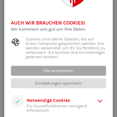
Paul-Gerhard-Schule
18.30 -
20.00
Mittwoch
AUCH WIR BRAUCHEN COOKIES!
Fortgeschrittene
Wir kümmern uns gut um Ihre Daten.
Paul-Gerhard-Schule
Cookies sind kleine Dateien, die auf
Die Fortgeschrittenen ab 18:30 Uhr sollten bitte möglichst
Ihrem Computer gespeichert werden. Sie
rechtzeitig da sein, damit schnell klar ist, ob Geräte abgebaut
werden verwendet, um Ihr Surferlebnis zu
werden sollen...
verbessern. Sie können Ihre Einstellungen
jederzeit ändern!
Wer Interesse hat mitzuspringen soll einfach mal mittwochs
zur entsprechenden Stunde vorbeikommen zum Schnuppern!
Alle akzeptieren
Wir sind trotzdem weiterhin auf der Suche nach Trainern, die
Erfahrung im Trampolinspringen haben oder sich Einarbeiten
wollen. Die Kosten für Basis- und Fortgeschrittenen-Scheine
Einstellungen speichern
im Trampolinsport übernehmen wir dabei als Verein gerne -
meldet euch einfach!
Notwendige Cookies
Alle News der Abteilung ...
Für Grundfunktionen zwingend
erforderlich.