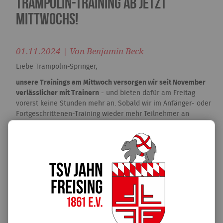
Trampolin-Training ab jetzt
mittwochs!
01.11.2024 | Von Benjamin Beck
Liebe Trampolin-Springer,
unsere Trainings am Mittwoch versorgen wir seit November
verlässlicher mit Trainern
- und bieten dafür am Freitag
vorerst keine Stunden mehr an. Sobald wir im Anfänger- oder
Fortgeschrittenen-Training wieder mehr Teilnehmer an
unseren 4 Großtrampolinen haben oder genug Trainer um 2
Tage pro Woche anzubieten, stellen wir das natürlich wieder
bereit. Das Training findet weiterhin in der Paul-Gerhard-
Schule statt!
Trainingszeiten
17.00 -
18.30
Mittwoch
Anfänger