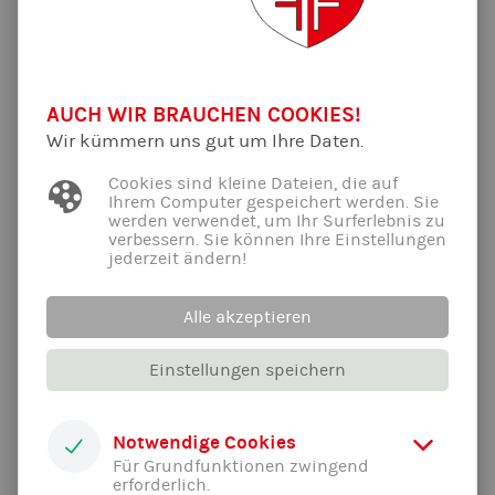
16:00 - 18:00
1-2 Plätze
Jugend C/D
2010-12
Franzi
AUCH WIR BRAUCHEN COOKIES!
16:00 - 18:00 (ab Sept: 17:00 - 19:00)
Wir kümmern uns gut um Ihre Daten.
voll
Cookies sind kleine Dateien, die auf
Jugend B
2008-09
Ihrem Computer gespeichert werden. Sie
Elisa / Eva
werden verwendet, um Ihr Surferlebnis zu
17:30 - 19:30 (ab Sept: 18:00 - 20:00)
verbessern. Sie können Ihre Einstellungen
offen
jederzeit ändern!
Jugend A
2006-09
Alle akzeptieren
Verena
18:00 - 20:00
Einstellungen speichern
TUI
ab 2005
ab Sept: 19:00 - open end
Notwendige Cookies
Trainingsgruppen Jungs
Für Grundfunktionen zwingend
erforderlich.