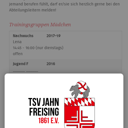
jemand berufen fühlt, darf er/sie sich herzlich gerne bei den
Abteilungsleitern melden!
Trainingsgruppen Mädchen
Nachwuchs
2017-19
Lena
14:45 - 16:00 (nur dienstags)
offen
Jugend F
2016
______ ______
16:00 - 17:30
in Planung (Trainer gesucht)
Jugend E/F
2015-16
Amelie P./ Sarah L.
16:00 - 18:00
voll
Jugend D/E
2013-14
Julia / Amelie A.