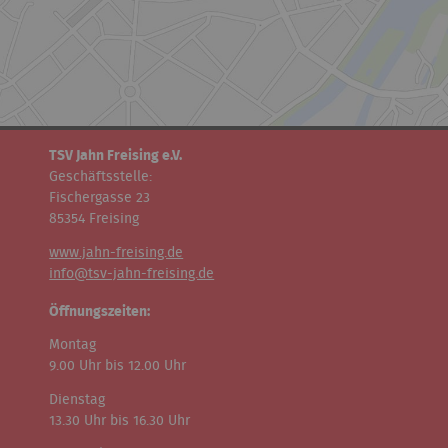
TSV Jahn Freising e.V.
Geschäftsstelle:
Fischergasse 23
85354 Freising
www.jahn-freising.de
info@tsv-jahn-freising.de
Öffnungszeiten:
Montag
9.00 Uhr bis 12.00 Uhr
Dienstag
13.30 Uhr bis 16.30 Uhr