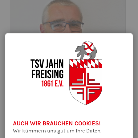
Franz Lupp
2. Vorsitzender des TSV Jahn Freising
E-Mail schreiben
AUCH WIR BRAUCHEN COOKIES!
+49 8161 50078
Wir kümmern uns gut um Ihre Daten.