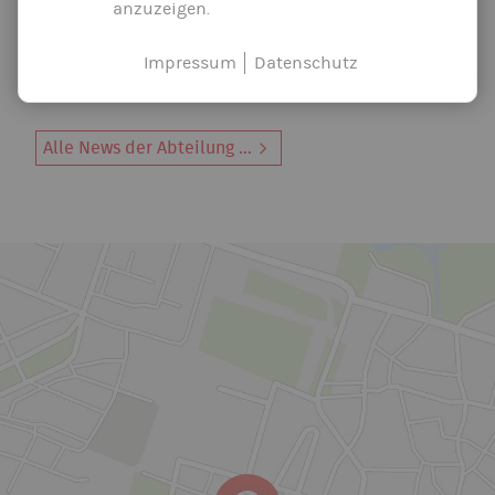
anzuzeigen.
E-Mail schreiben
Flugtestingenieur, langjähriger Turner
Impressum
Datenschutz
Alle News der Abteilung ...