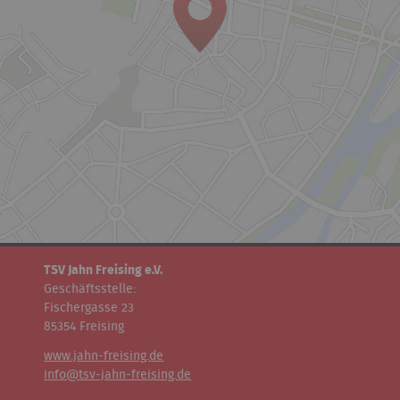
TSV Jahn Freising e.V.
Geschäftsstelle:
Fischergasse 23
85354 Freising
www.jahn-freising.de
info@tsv-jahn-freising.de