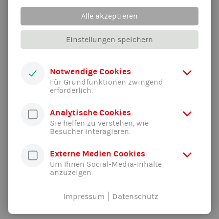
Freisinger Bank genutzt. Vielen Dank an dieser Stelle an Eva
Alle akzeptieren
Prehm für die angenehme Zusammenarbeit und die
Unterstützung.
Einstellungen speichern
Quelle: Benedikt Neumayer
Notwendige Cookies
Für Grundfunktionen zwingend
erforderlich.
Analytische Cookies
Sie helfen zu verstehen, wie
Besucher interagieren.
Externe Medien Cookies
Um Ihnen Social-Media-Inhalte
anzuzeigen.
Alle News der Abteilung ...
Impressum
Datenschutz