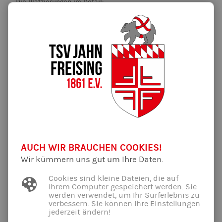
Die Platzierungen im Detail:
6,1 km:
- Melanie Stern, 1. Platz W30
- Silvia Frankiw, 1. Platz W40
- Stephan Heckelsmüller, 3. Platz M30
- Johannes Wanner, 4. Platz M30
- Stefan Griem, 2. Platz M35
- Neumayer Benedikt, 4. Platz M35
10 km:
AUCH WIR BRAUCHEN COOKIES!
- Oriol Osés Fernandez, 1. Platz M20
Wir kümmern uns gut um Ihre Daten.
- Moritz Steinberg, 4. Platz M35
Cookies sind kleine Dateien, die auf
Allen Teilnehmer*innen vielen Dank für die Teilnahme und
Ihrem Computer gespeichert werden. Sie
Gratulation zu den tollen Ergebnissen.
werden verwendet, um Ihr Surferlebnis zu
verbessern. Sie können Ihre Einstellungen
Die Zusammenkunft im Rahmen des Rennens wurde
jederzeit ändern!
außerdem für einen Pressetermin mit unserem Partner der