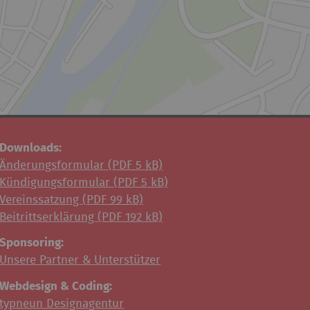
Downloads:
Änderungsformular (
PDF
5 kB)
Kündigungsformular (
PDF
5 kB)
Vereinssatzung (
PDF
99 kB)
Beitrittserklärung (
PDF
192 kB)
Sponsoring:
Unsere Partner & Unterstützer
Webdesign & Coding:
typneun Designagentur