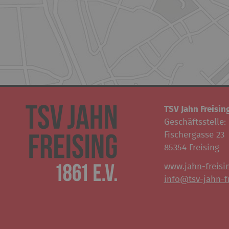
TSV Jahn Freising
Geschäftsstelle:
Fischergasse 23
85354 Freising
www.jahn-freisi
info@tsv-jahn-fr