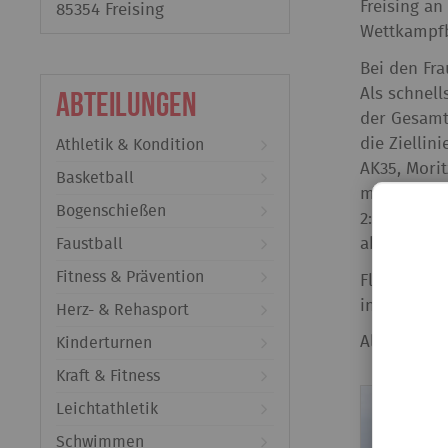
Freising an
85354 Freising
Wettkampfb
Bei den Fra
Abteilungen
Als schnell
der Gesamtw
die Ziellin
Athletik & Kondition
AK35, Morit
Basketball
mit einer Z
Bogenschießen
2:23 Stunde
Faustball
absolvierte
Fitness & Prävention
Florian Jäg
in der AK 3
Herz- & Rehasport
Alles in al
Kinderturnen
Kraft & Fitness
Leichtathletik
Schwimmen