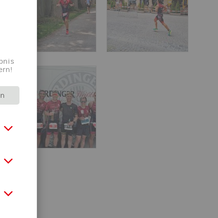
bnis
ern!
rn