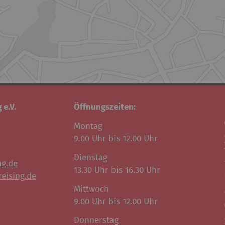
 e.V.
Öffnungszeiten:
Montag
9.00 Uhr bis 12.00 Uhr
Dienstag
ng.de
13.30 Uhr bis 16.30 Uhr
eising.de
Mittwoch
9.00 Uhr bis 12.00 Uhr
Donnerstag