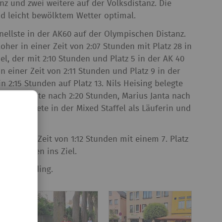
anz und zwei weitere auf der Volksdistanz. Die
 leicht bewölktem Wetter optimal.
hnellste in der AK60 auf der Olympischen Distanz.
her in einer Zeit von 2:07 Stunden mit Platz 28 in
el, der mit 2:10 Stunden und Platz 5 in der AK 40
n einer Zeit von 2:11 Stunden und Platz 9 in der
n 2:15 Stunden auf Platz 13. Nils Heising belegte
nko erreichte nach 2:20 Stunden, Marius Janta nach
tern startete in der Mixed Staffel als Läuferin und
aufzeit.
te in einer Zeit von 1:12 Stunden mit einem 7. Platz
:33 Stunden ins Ziel.
eten in Erding.