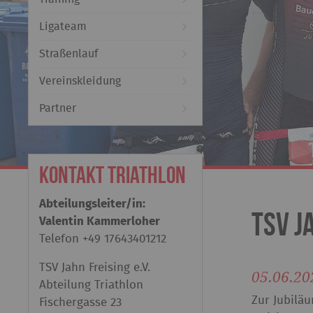
Ligateam
Straßenlauf
Vereinskleidung
Partner
Kontakt Triathlon
Abteilungsleiter/in:
TSV J
Valentin Kammerloher
Telefon
+49 17643401212
TSV Jahn Freising e.V.
05.06.20
Abteilung Triathlon
Zur Jubiläu
Fischergasse 23