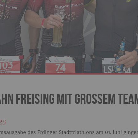
ahn Freising mit großem Team
25
msausgabe des Erdinger Stadttriathlons am 01. Juni ginge