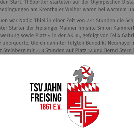
 den Start. 11 Sportler starteten auf der Olympischen Dist
edingungen am Kronthaler Weiher waren bei warmem und
uen war Nadja Thiel in einer Zeit von 2:41 Stunden die Sc
ster Starter der Freisinger Männer finishte Simon Kammerlo
ertung sowie Platz 4 in der AK 35, gefolgt von Felix Gabri
ie überquerte. Gleich dahinter folgten Benedikt Neumayer i
z Steinberg mit 2:13 Stunden auf Platz 12 und Bernd Stern i
eit von 2:16 Stunden Platz 10 in der AK40. Maximilian Schi
n und Patrick Schütz nach 2:27 Stunden das Ziel. Melanie S
 die 10 km Strecke in 0:42 Minuten mit der sechst besten L
er startete für die Freisinger in der Volkdistanz und finish
0. Beate Kopp kam als neunte der AK 55 in einer Zeit von 1
lem ein gelungener Wettkampftag für die Freisinger Triathl