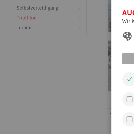
Selbstverteidigung
AU
Triathlon
Wir 
Turnen
Alle News d