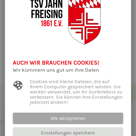
24.07.2024 | Von Andreas Hinterstocker
Freising
- Auf seinem Weg zum Triathlon-Profi hat sich Niklas
Ludwig bei den Tagblatt-Lesern einiges an Rückenwind
geholt: [...]
weiter im Artikel auf Merkur.de
Alle News der Abteilung ...
AUCH WIR BRAUCHEN COOKIES!
Wir kümmern uns gut um Ihre Daten.
Cookies sind kleine Dateien, die auf
Ihrem Computer gespeichert werden. Sie
werden verwendet, um Ihr Surferlebnis zu
verbessern. Sie können Ihre Einstellungen
jederzeit ändern!
Alle akzeptieren
Einstellungen speichern