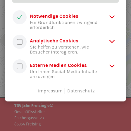
Notwendige Cookies
Für Grundfunktionen zwingend
erforderlich.
Analytische Cookies
Sie helfen zu verstehen, wie
Besucher interagieren.
Externe Medien Cookies
Um Ihnen Social-Media-Inhalte
anzuzeigen.
Impressum
Datenschutz
TSV Jahn Freising e.V.
Geschäftsstelle:
Fischergasse 23
85354 Freising