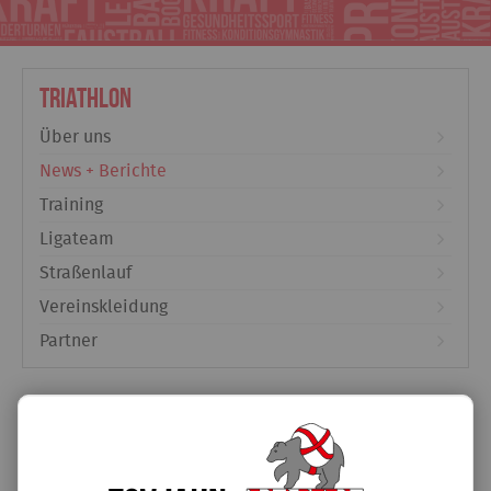
Triathlon
Über uns
News + Berichte
Training
Ligateam
Straßenlauf
Vereinskleidung
Partner
Sportler des Jahres!