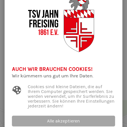
2024
19.11.2024 | Von Andreas Hinterstocker
Mit der vierten Auflage des Spendenlaufs unterstützen wir
die Organisation „DKMS – wir besiegen Blutkrebs“, sowie eine
Familie mit einem an Leukämie erkranktem Kind aus der
Gemeinde Oberding.
https://www.moosmotor.de/silvester-spendenlauf-2024/
AUCH WIR BRAUCHEN COOKIES!
Wir kümmern uns gut um Ihre Daten.
Alle News der Abteilung ...
Cookies sind kleine Dateien, die auf
Ihrem Computer gespeichert werden. Sie
werden verwendet, um Ihr Surferlebnis zu
verbessern. Sie können Ihre Einstellungen
jederzeit ändern!
Alle akzeptieren