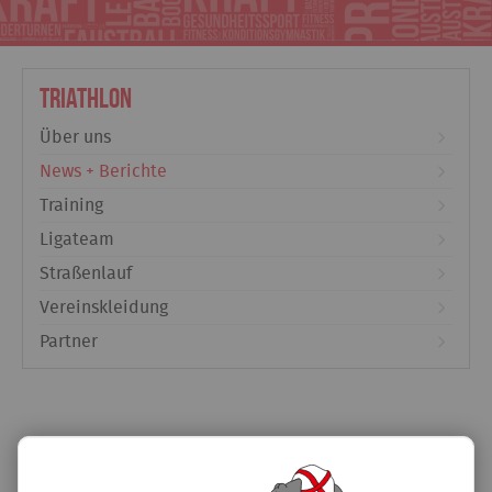
Triathlon
Über uns
News + Berichte
Training
Ligateam
Straßenlauf
Vereinskleidung
Partner
Silvester Spendenlauf Schwaig