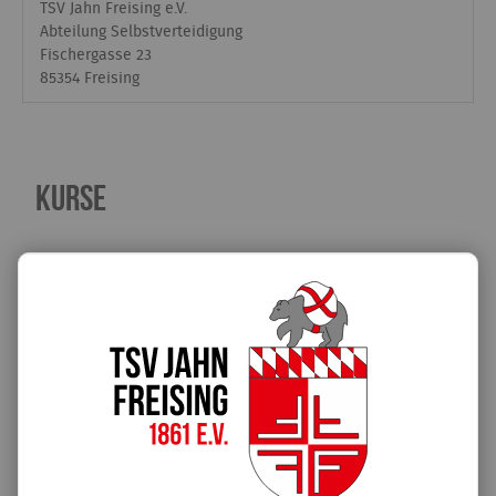
TSV Jahn Freising e.V.
Abteilung Selbstverteidigung
Fischergasse 23
85354 Freising
Kurse
Ist eine Mitgliedschaft im Verein notwendig?
Wo kann ich mich zum Kurs anmelden?
Wie hoch sind die Kosten?
Sind Vorkenntnisse oder eine Schutzausrüstung