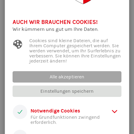
notwendig?
AUCH WIR BRAUCHEN COOKIES!
Feste Trainingsstunde
Wir kümmern uns gut um Ihre Daten.
Cookies sind kleine Dateien, die auf
Ihrem Computer gespeichert werden. Sie
werden verwendet, um Ihr Surferlebnis zu
Ist eine Mitgliedschaft im Verein notwendig?
verbessern. Sie können Ihre Einstellungen
jederzeit ändern!
Sind Vorkenntnisse notwendig?
Alle akzeptieren
Ist eine Anmeldung zur Trainingsstunde
Einstellungen speichern
notwendig?
Ist eine Schutzausrüstung notwendig?
Notwendige Cookies
Für Grundfunktionen zwingend
erforderlich.