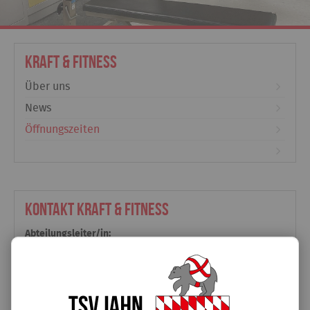
Kraft & Fitness
Über uns
News
Öffnungszeiten
Kontakt Kraft & Fitness
Abteilungsleiter/in:
Andreas Brandl
TSV Jahn Freising e.V.
Abteilung Kraft & Fitness
Fischergasse 23