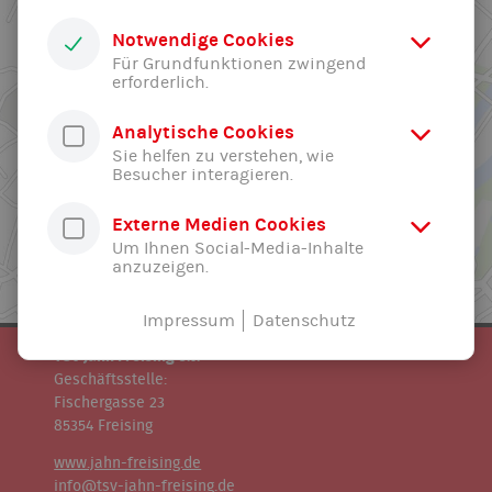
Notwendige Cookies
Für Grundfunktionen zwingend
erforderlich.
Analytische Cookies
Sie helfen zu verstehen, wie
Besucher interagieren.
Externe Medien Cookies
Um Ihnen Social-Media-Inhalte
anzuzeigen.
Impressum
Datenschutz
TSV Jahn Freising e.V.
Geschäftsstelle:
Fischergasse 23
85354 Freising
www.jahn-freising.de
info@tsv-jahn-freising.de