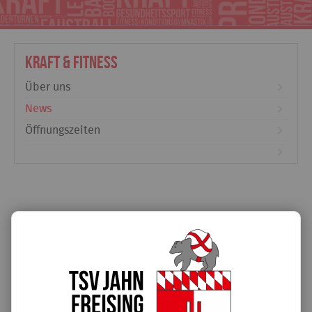
Kraft & Fitness
Über uns
News
Öffnungszeiten
Blitzeinschlag in der Savoyer Au
25.08.2023
Wegen eines Blitzeinschlags und möglicher Gebäudeschäden
ist der Kraftraum in der Savoyer Au leider bis auf Weiteres