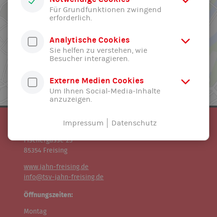
Für Grundfunktionen zwingend
erforderlich.
Analytische Cookies
Sie helfen zu verstehen, wie
Besucher interagieren.
Externe Medien Cookies
Um Ihnen Social-Media-Inhalte
anzuzeigen.
TSV Jahn Freising e.V.
Impressum
Datenschutz
Geschäftsstelle:
Fischergasse 23
85354 Freising
www.jahn-freising.de
info@tsv-jahn-freising.de
Öffnungszeiten:
Montag