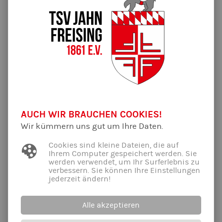
Do, 19.08.21
10:00-11:00
Jahnhalle
Steffi Wiesheu
Do, 19.08.21
14:30-15:30
Jahnhalle
Sarah Maas
Do, 19.08.21
15:45-16:45
Jahnhalle
Sarah Maas
AUCH WIR BRAUCHEN COOKIES!
Wir kümmern uns gut um Ihre Daten.
Do, 26.08.21
14:30-15:30
Jahnhalle
Cookies sind kleine Dateien, die auf
Sarah Maas
Ihrem Computer gespeichert werden. Sie
werden verwendet, um Ihr Surferlebnis zu
Do, 26.08.21
15:45-16:45
verbessern. Sie können Ihre Einstellungen
Jahnhalle
jederzeit ändern!
Sarah Maas
Mo, 30.08.21
8:45-9:45
Alle akzeptieren
Jahnhalle