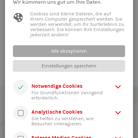
Kind?
Wir kümmern uns gut um Ihre Daten.
Cookies sind kleine Dateien, die auf
Wie laufen die Turnstunden ab?
Ihrem Computer gespeichert werden. Sie
werden verwendet, um Ihr Surferlebnis zu
verbessern. Sie können Ihre Einstellungen
Kann ich während der Turnstunde in der Halle
jederzeit ändern!
zusehen?
Alle akzeptieren
Wie erfahre ich, wenn eine Turnstunde ausfällt?
Einstellungen speichern
Notwendige Cookies
Für Grundfunktionen zwingend
erforderlich.
Analytische Cookies
Sie helfen zu verstehen, wie
Besucher interagieren.
Externe Medien Cookies