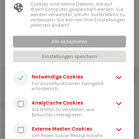
Bitte beachtet die Altersangaben der verschiedenen
Cookies sind kleine Dateien, die auf
Stunden und sucht euch eine passende aus.
Ihrem Computer gespeichert werden. Sie
werden verwendet, um Ihr Surferlebnis zu
Wir wünschen erholsame Sommerferien und freuen uns auf
verbessern. Sie können Ihre Einstellungen
jederzeit ändern!
Euch im neuen Schuljahr!
Alle News der Abteilung ...
Alle akzeptieren
Einstellungen speichern
Notwendige Cookies
Für Grundfunktionen zwingend
erforderlich.
Analytische Cookies
Sie helfen zu verstehen, wie
Besucher interagieren.
Externe Medien Cookies
Um Ihnen Social-Media-Inhalte