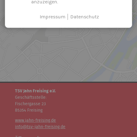
anzuzeigen.
Impressum
Datenschutz
TSV Jahn Freising e.V.
Geschäftsstelle:
Fischergasse 23
85354 Freising
www.jahn-freising.de
info@tsv-jahn-freising.de