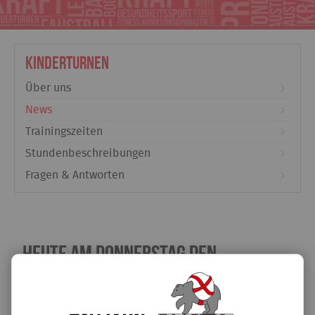
Kinderturnen
Über uns
News
Trainingszeiten
Stundenbeschreibungen
Fragen & Antworten
Heute am Donnerstag den
31.03.2022 fällt das Eltern Kind
Turnen am Vormittag leider aus!