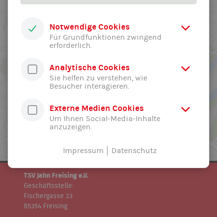
Notwendige Cookies
Für Grundfunktionen zwingend
erforderlich.
Analytische Cookies
Sie helfen zu verstehen, wie
Besucher interagieren.
Externe Medien Cookies
Um Ihnen Social-Media-Inhalte
anzuzeigen.
Impressum
Datenschutz
TSV Jahn Freising e.V.
Geschäftsstelle:
Fischergasse 23
85354 Freising