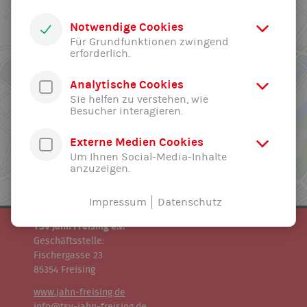
Notwendige Cookies
Für Grundfunktionen zwingend
erforderlich.
Analytische Cookies
Sie helfen zu verstehen, wie
Besucher interagieren.
Externe Medien Cookies
Um Ihnen Social-Media-Inhalte
anzuzeigen.
Impressum
Datenschutz
TSV Jahn Freising e.V.
Geschäftsstelle:
Fischergasse 23
85354 Freising
www.jahn-freising.de