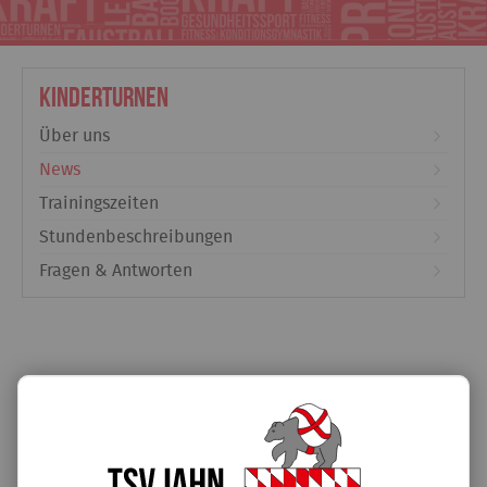
Kinderturnen
Über uns
News
Trainingszeiten
Stundenbeschreibungen
Fragen & Antworten
Eltern-Kind-Turnen kann doch
stattfinden!