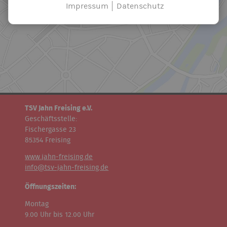
Impressum
Datenschutz
TSV Jahn Freising e.V.
Geschäftsstelle:
Fischergasse 23
85354 Freising
www.jahn-freising.de
info@tsv-jahn-freising.de
Öffnungszeiten:
Montag
9.00 Uhr bis 12.00 Uhr