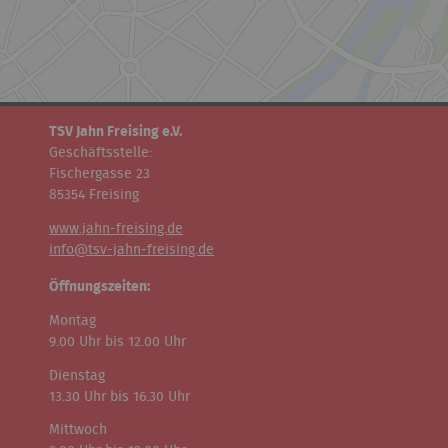
TSV Jahn Freising e.V.
Geschäftsstelle:
Fischergasse 23
85354 Freising
www.jahn-freising.de
info@tsv-jahn-freising.de
Öffnungszeiten:
Montag
9.00 Uhr bis 12.00 Uhr
Dienstag
13.30 Uhr bis 16.30 Uhr
Mittwoch