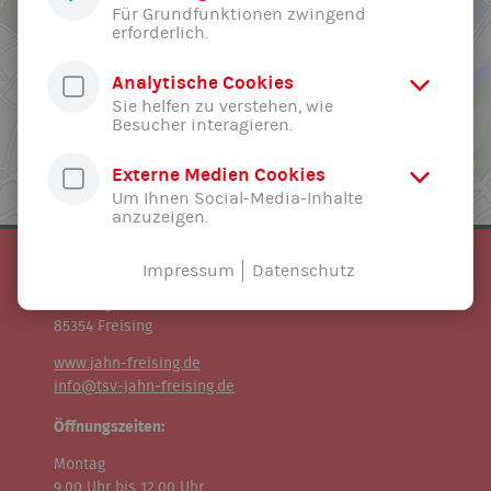
Für Grundfunktionen zwingend
erforderlich.
Analytische Cookies
Sie helfen zu verstehen, wie
Besucher interagieren.
Externe Medien Cookies
Um Ihnen Social-Media-Inhalte
anzuzeigen.
TSV Jahn Freising e.V.
Impressum
Datenschutz
Geschäftsstelle:
Fischergasse 23
85354 Freising
www.jahn-freising.de
info@tsv-jahn-freising.de
Öffnungszeiten:
Montag
9.00 Uhr bis 12.00 Uhr