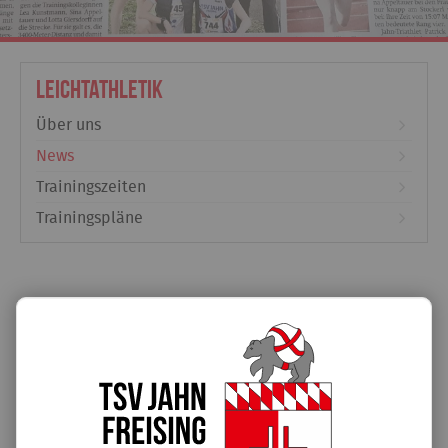
Leichtathletik
Über uns
News
Trainingszeiten
Trainingspläne
Einfach Cool
19.05.2024
Wir gratulieren unseren Champions: Patrik, Sina, Lotta, Lea
und Theresia sahnten kräfftig ab und Philippos unser