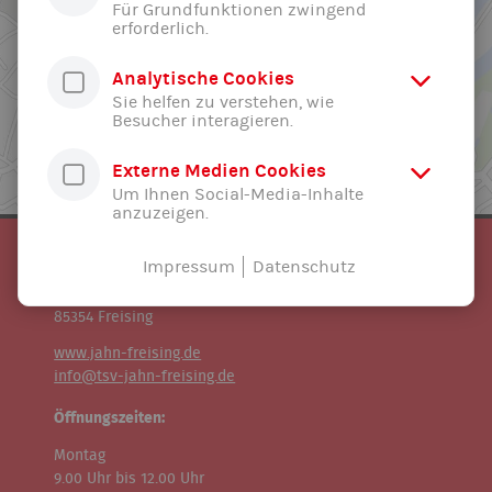
Für Grundfunktionen zwingend
erforderlich.
Analytische Cookies
Sie helfen zu verstehen, wie
Besucher interagieren.
Externe Medien Cookies
Um Ihnen Social-Media-Inhalte
anzuzeigen.
TSV Jahn Freising e.V.
Impressum
Datenschutz
Geschäftsstelle:
Fischergasse 23
85354 Freising
www.jahn-freising.de
info@tsv-jahn-freising.de
Öffnungszeiten:
Montag
9.00 Uhr bis 12.00 Uhr