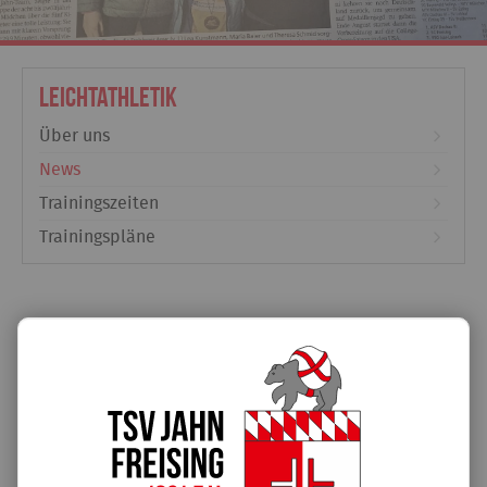
Leichtathletik
Über uns
News
Trainingszeiten
Trainingspläne
Cool Runnings
16.01.2025
Zum Jahresende wurde kräftig abgesahnt ...