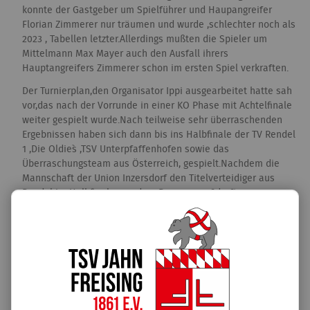
konnte der Gastgeber um Spielführer und Haupangreifer
Florian Zimmerer nur träumen und wurde ,schlechter noch als
2023 , Tabellen letzter.Allerdings mußten die Spieler um
Mittelmann Max Mayer auch den Ausfall ihrers
Hauptangreifers Zimmerer schon im ersten Spiel verkraften.
Der Turnierplan,den Organisator Ippi ausgearbeitet hatte sah
vor,das nach der Vorrunde in einer KO Phase mit Achtelfinale
weiter gespielt wurde.Nach teilweise sehr überraschenden
Ergebnissen haben sich dann bis ins Halbfinale der TV Rendel
1 ,Die Oldie`s ,TSV Unterpfaffenhofen sowie das
Überraschungsteam aus Österreich, gespielt.Nachdem die
Mannschaft der Union Inzersdorf den Titelverteidiger aus
Rendel im Halbfinale aus dem Rennen warf,durfte man
gespannt sein,wie die Mannschaft im Finale gegen die Oldie`s
auftreten wird.Ging der erste Satz noch relativ eindeutig mit
11:6 an die Oldie`s, war der zweite Satz sehr ausgeglichen und
ging in die Verlängerung.Dort erspielten sich beide Teams
abwechselnd ihre Satz – bzw Matchbälle.Allerdings war
Inzersdorf dann die glücklichere Mannschaft und holte sich
Satz zwei mit 15:14. Nach einem ständigen Führungswechsel
schaffte dann Inzersdorf mit einem 11:9 den