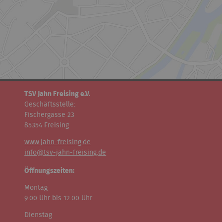
TSV Jahn Freising e.V.
Geschäftsstelle:
Fischergasse 23
85354 Freising
www.jahn-freising.de
info@tsv-jahn-freising.de
Öffnungszeiten:
Montag
9.00 Uhr bis 12.00 Uhr
Dienstag