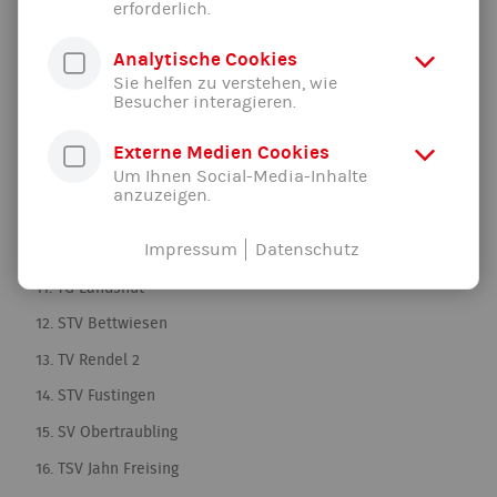
erforderlich.
4. TSV Unterpfaffenhofen Germering
Analytische Cookies
5. SG Zapfhahn
Sie helfen zu verstehen, wie
Besucher interagieren.
6. VfL Waldkraiburg
7. ESV Ingoldstadt
Externe Medien Cookies
Um Ihnen Social-Media-Inhalte
8. MR Felben Wellnhausen
anzuzeigen.
9. TSV Dorfen
Impressum
Datenschutz
10. T05 München
11. TG Landshut
12. STV Bettwiesen
13. TV Rendel 2
14. STV Fustingen
15. SV Obertraubling
16. TSV Jahn Freising