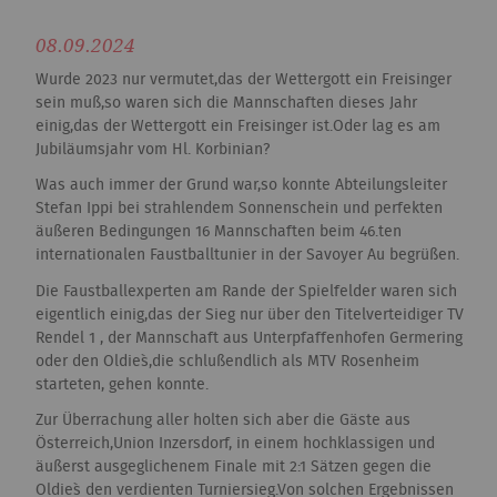
08.09.2024
Wurde 2023 nur vermutet,das der Wettergott ein Freisinger
sein muß,so waren sich die Mannschaften dieses Jahr
einig,das der Wettergott ein Freisinger ist.Oder lag es am
Jubiläumsjahr vom Hl. Korbinian?
Was auch immer der Grund war,so konnte Abteilungsleiter
Stefan Ippi bei strahlendem Sonnenschein und perfekten
äußeren Bedingungen 16 Mannschaften beim 46.ten
internationalen Faustballtunier in der Savoyer Au begrüßen.
Die Faustballexperten am Rande der Spielfelder waren sich
eigentlich einig,das der Sieg nur über den Titelverteidiger TV
Rendel 1 , der Mannschaft aus Unterpfaffenhofen Germering
oder den Oldie`s,die schlußendlich als MTV Rosenheim
starteten, gehen konnte.
Zur Überrachung aller holten sich aber die Gäste aus
Österreich,Union Inzersdorf, in einem hochklassigen und
äußerst ausgeglichenem Finale mit 2:1 Sätzen gegen die
Oldie`s den verdienten Turniersieg.Von solchen Ergebnissen