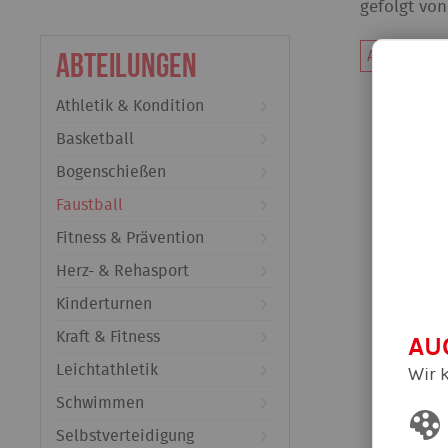
gefolgt vo
Abteilungen
Alle News d
Athletik & Kondition
Basketball
Bogenschießen
Faustball
Fitness & Prävention
Herz- & Rehasport
Kinderturnen
Kraft & Fitness
AU
Leichtathletik
Wir 
Schwimmen
Selbstverteidigung