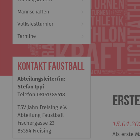
Mannschaften
Volksfestturnier
Termine
Kontakt Faustball
Abteilungsleiter/in:
Stefan Ippi
Telefon
08161/85418
Erste
TSV Jahn Freising e.V.
Abteilung Faustball
15.04.20
Fischergasse 23
85354 Freising
Als erste 