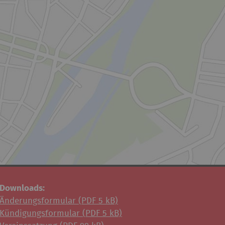
Downloads:
Änderungsformular (
PDF
5 kB)
Kündigungsformular (
PDF
5 kB)