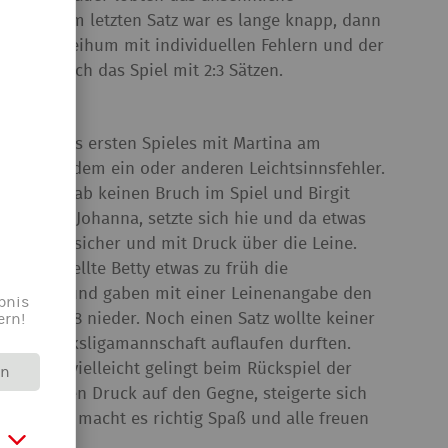
haften. Im letzten Satz war es lange knapp, dann
h ging es reihum mit individuellen Fehlern und der
 doch noch das Spiel mit 2:3 Sätzen.
 Beginn des ersten Spieles mit Martina am
tz trotz dem ein oder anderen Leichtsinnsfehler.
raus. Es gab keinen Bruch im Spiel und Birgit
lichen mit Johanna, setzte sich hie und da etwas
ch aus 5 m sicher und mit Druck über die Leine.
Satz, stellte Betty etwas zu früh die
 kämpfen und gaben mit einer Leinenangabe den
bnis
ern!
en mit 11:8 nieder. Noch einen Satz wollte keiner
ner Bezirksligamannschaft auflaufen durften.
tag und vielleicht gelingt beim Rückspiel der
rn
prechenden Druck auf den Gegne, steigerte sich
enorm. So macht es richtig Spaß und alle freuen