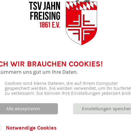
ge Damenspiel, es war eine Topleistung von beiden Mannsc
ettina mit einem riskanten Schlag der erste Fehler, danac
 war besiegelt. So verlor man nach ganz starker Gegenwehr
Gerzen: 11:7; 11:8; 10:12; 11:8
Spiel gegen Gerzen startete die Spielgemeinschaft wie zu
g. Man begann hochkonzentriert und gewann den ersten Sa
 Satz kam dann Birgit zu ihrem Einsatz und Martina ging 
CH WIR BRAUCHEN COOKIES!
gut ins Mannschaftsgefüge ein. Birgit eher laut stark, verg
kümmern uns gut um Ihre Daten.
urch beim Ball aufstellen, aber Nicole spielt die Bälle au
eiten Satzbeginn und einem kleinen Vorsprung im Dritten 
Cookies sind kleine Dateien, die auf Ihrem Computer
nke zum Anstoßen bereit. Plötzlich hatten die Damen zu
gespeichert werden. Sie werden verwendet, um Ihr Surferle
zu verbessern. Sie können Ihre Einstellungen jederzeit änd
:12 ab. Man fing sich aber schnell wieder und kämpfte Gerz
a einige Damen am nächsten Tag schon wieder mit der Män
s den wohlverdienten Umtrunk. Es war ein gelungener Spiel
Alle akzeptieren
Einstellungen speiche
 gegen Landshut. Mit Nicole am Hauptschlag und dem ents
bewußtsein der anderen Mädels, verglichen zur Vorsaison 
Notwendige Cookies
n nächsten Spieltag, der dann in Landshut stattfindet.