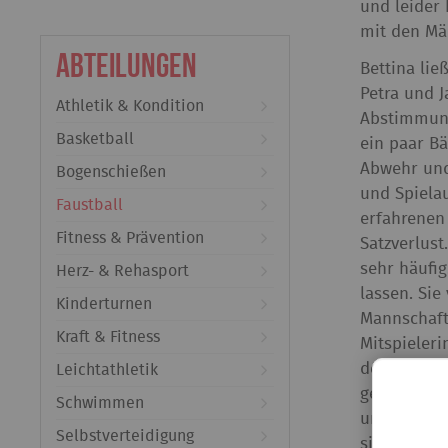
und leider 
mit den M
Abteilungen
Bettina li
Petra und J
Athletik & Kondition
Abstimmung
Basketball
ein paar B
Abwehr und
Bogenschießen
und Spiela
Faustball
erfahrenen
Fitness & Prävention
Satzverlust
sehr häufig
Herz- & Rehasport
lassen. Si
Kinderturnen
Mannschafts
Kraft & Fitness
Mitspieleri
der zweite 
Leichtathletik
gesamten Sp
Schwimmen
unbedingt 
Selbstverteidigung
sich ein re