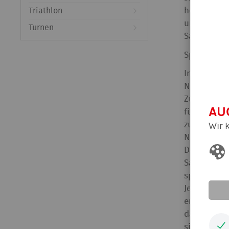
Triathlon
hochklassi
unterlief B
Turnen
Satzverlust
Spiel gegen 
Im zweiten 
Nebenschla
Zum Zweiten
AU
fügte sich 
Wir 
zu häufig d
Nach dem zw
Damengeträ
Satz mit 10
spielen, d
Jetzt gab e
erste Sieg
das Selbst
sich auf de