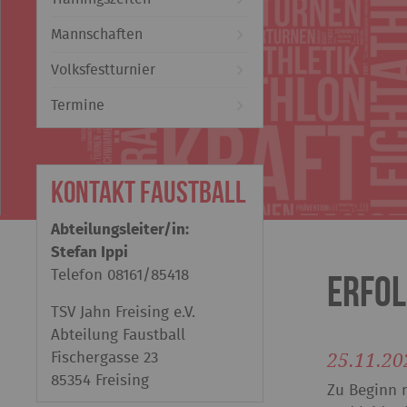
Mannschaften
Volksfestturnier
Termine
Kontakt Faustball
Abteilungsleiter/in:
Stefan Ippi
Telefon
08161/85418
Erfol
TSV Jahn Freising e.V.
Abteilung Faustball
25.11.20
Fischergasse 23
85354 Freising
Zu Beginn 