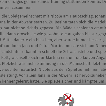
kein einziges gemeinsames Training stattfinden konnte. Di
ännern zusammen.
eß die Spielgemeinschaft mit Nicole am Hauptschlag, Joha
ana in der Abwehr starten. Zu Beginn taten sich die Mädel
 hat nicht so richtig gepasst. Die Mädels schienen emotio
älle, dann drosch sie wie gewohnt die Angaben bis zur ge
 Mitte, dauerte ein bisschen, aber wurde immer besser. J
ufbau durch Jana und Petra. Martina musste sich am Nebens
 Landshuter erkannten schnell die Schwachstelle und spie
. Betty wechselte sich für Martina ein, um die kurzen Ang
. Plötzlich war mehr Stimmung in der Mannschaft. Jetzt m
e versuchten natürlich Nicole aus dem Spiel zu nehmen, ab
leistung. Vor allem Jana in der Abwehr ist hervorzuheben
n kennengelernt hatte. Sie spielte sicher und kämpfte um j
Satz ging verdient an die Spielgemeinschaft. Im nächsten 
iel ein und der nächste Satz ging an Landshut. Jetzt wol
nach Sätzen ausgleichen. Sie gaben alles und wurden mit 
gelrechter Schlagabtausch und das Spiel ging hin und her