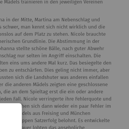
e Mädels trainieren in den jeweiligen Vereinen
nna in der Mitte, Martina am Nebenschlag und
s schwer, man kennt sich nicht wirklich und die
nslos auf dem Platz zu stehen. Nicole brauchte
gnerischen Grundlinie. Die Abstimmung in der
ohanna stellte schöne Bälle, nach guter Abwehr
chlag nur selten im Angriff einschalten. Die
lten eins ums andere Mal kurz. Das besiegelte den
aben zu entschärfen. Dies geling nicht immer, aber
ussten sich die Landshuter was anderes einfallen
er die anderen Mädels zeigten eine geschlossene
, die an dem Spieltag erst die ein oder andere
eden Fall. Nicole verringerte ihre Fehlerquote und
Satz schlichen sich dann wieder ein paar Fehler im
lten die Mädels aus Freising und München
einem knappen Satzerfolg belohnt. Es entwickelte
. Die Zuschauer lobten das ansehnliche