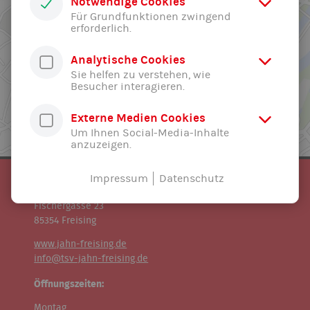
Notwendige Cookies
Für Grundfunktionen zwingend
erforderlich.
Analytische Cookies
Sie helfen zu verstehen, wie
Besucher interagieren.
Externe Medien Cookies
Um Ihnen Social-Media-Inhalte
anzuzeigen.
Impressum
Datenschutz
TSV Jahn Freising e.V.
Geschäftsstelle:
Fischergasse 23
85354 Freising
www.jahn-freising.de
info@tsv-jahn-freising.de
Öffnungszeiten:
Montag