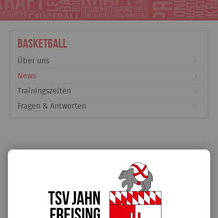
Basketball
Über uns
News
Trainingszeiten
Fragen & Antworten
WICHTIGE INFO: HALLE geschlossen!
21.06.2018
Aufgrund der Abschlussprüfungen kann in der Realschul-
Halle
von 19. - 29.6.2018 kein Training stattfinden – die Halle