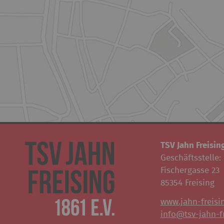
TSV Jahn Freising
Geschäftsstelle:
Fischergasse 23
85354 Freising
www.jahn-freisi
info@tsv-jahn-fr