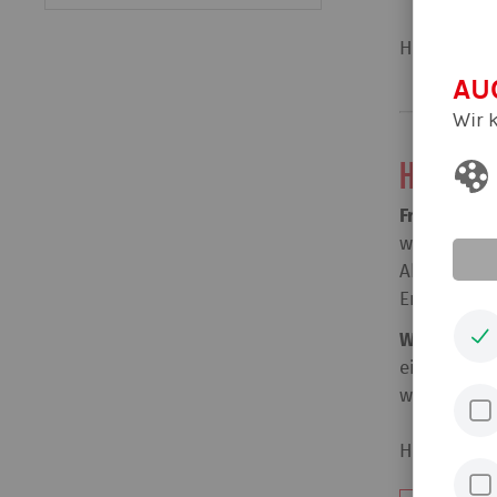
Hier die
St
AU
Wir 
Hier no
Freising bi
wieder her
Aber der L
Entscheidu
Wieder nix 
ein starkes
wenn am ko
Hier die
St