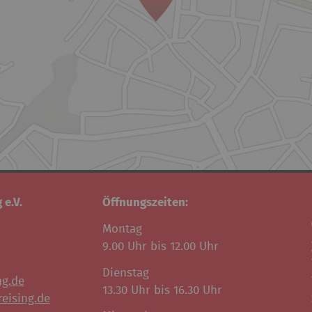
 e.V.
Öffnungszeiten:
Montag
9.00 Uhr bis 12.00 Uhr
Dienstag
ng.de
13.30 Uhr bis 16.30 Uhr
eising.de