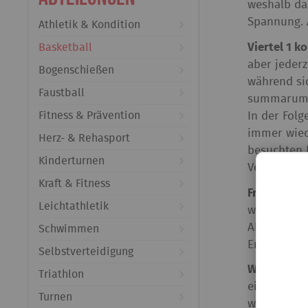
weshalb das
Spannung. A
Athletik & Kondition
Basketball
Viertel 1 k
aber jederz
Bogenschießen
während sic
Faustball
summarum s
Fitness & Prävention
In der Fol
immer wied
Herz- & Rehasport
besuchten 
Kinderturnen
Vorstellung
Kraft & Fitness
Freising bi
Leichtathletik
wieder her
Aber der L
Schwimmen
Entscheidu
Selbstverteidigung
Wieder nix 
Triathlon
ein starkes
Turnen
wenn am ko