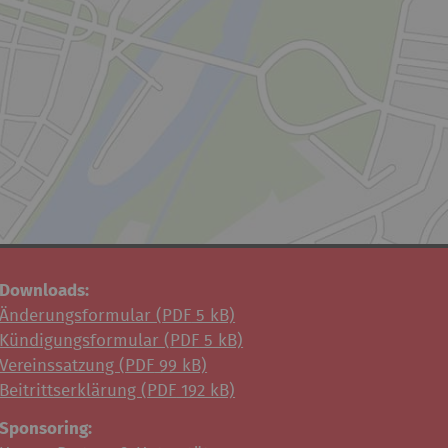
Downloads:
Änderungsformular (
PDF
5 kB)
Kündigungsformular (
PDF
5 kB)
Vereinssatzung (
PDF
99 kB)
Beitrittserklärung (
PDF
192 kB)
Sponsoring: