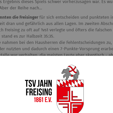
 Ergebnis dieses Spiels schwer vorherzusagen war. Es wur
ber der Reihe nach...
onnten die Freisinger
für sich entscheiden und punkteten 
eit dran und gefährlich aus allen Lagen. Im zweiten Absch
h Freising zu oft auf 1vs1 verlegte und öfters die falsch
tand es zur Halbzeit 35:35.
ge nahmen bei den Hausherren die Fehlentscheidungen zu, 
er nutzten und dadurch einen 7-Punkte-Vorsprung erarbe
Halle war verhalten, die meisten Leute eher skeptisch - 
 der Freisinger Spieler im letzten Viertel kam wieder richt
ss endlich wieder fester zu
in der Defensive und konnte dur
ankommen und hatte - eigentlich - das vielbesagte Mome
eitershofener aus Übersee, Tucker, übernahm in der wicht
ngen das Spiel für die Leitershofener nach Hause.
zu holen für das junge
Freisinger Team, welches nun 4 verl
 Spiel der relativ unerfahrenen Truppe - und lässt damit d
mmenden Samstag der Tabellenführer in der Luitpoldhall