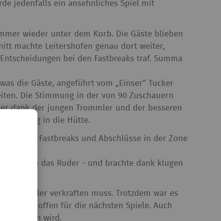
de jedenfalls ein ansehnliches Spiel mit
immer wieder unter dem Korb. Die Gäste blieben
nitt machte Leitershofen genau dort weiter,
en Entscheidungen bei den Fastbreaks traf. Summa
was die Gäste, angeführt vom „Einser“ Tucker
iten. Die Stimmung in der von 90 Zuschauern
aber dank der jungen Trommler und der besseren
ig Schwung in die Hütte.
ch einige Fastbreaks und Abschlüsse in der Zone
ntum.
igen Phase das Ruder - und brachte dank klugen
etzte Spieler verkraften muss. Trotzdem war es
as Beste hoffen für die nächsten Spiele. Auch
e antreten wird.