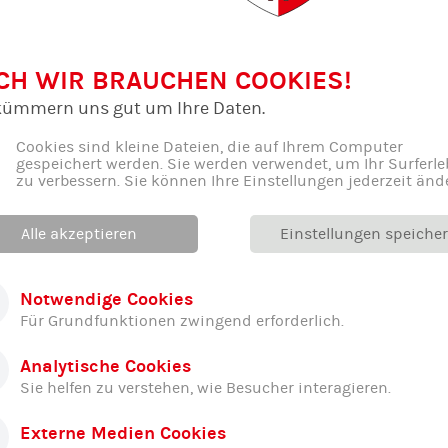
atistik zum Spiel
CH WIR BRAUCHEN COOKIES!
kümmern uns gut um Ihre Daten.
Cookies sind kleine Dateien, die auf Ihrem Computer
ch ne Headline?
gespeichert werden. Sie werden verwendet, um Ihr Surferle
zu verbessern. Sie können Ihre Einstellungen jederzeit änd
ss endlich wieder fester zu
in der Defensive und konnte dur
ankommen und hatte - eigentlich - das vielbesagte Mome
Alle akzeptieren
Einstellungen speiche
eitershofener aus Übersee, Tucker, übernahm in der wicht
ngen das Spiel für die Leitershofener nach Hause.
Notwendige Cookies
zu holen für das junge
Freisinger Team, welches nun 4 verl
Für Grundfunktionen zwingend erforderlich.
 Spiel der relativ unerfahrenen Truppe - und lässt damit d
mmenden Samstag der Tabellenführer in der Luitpoldhall
Analytische Cookies
Sie helfen zu verstehen, wie Besucher interagieren.
atistik zum Spiel
Externe Medien Cookies