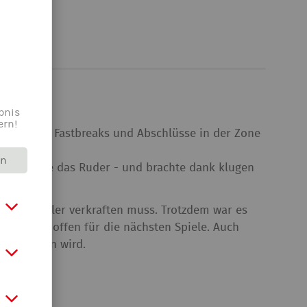
bnis
ern!
ch einige Fastbreaks und Abschlüsse in der Zone
ntum.
rn
igen Phase das Ruder - und brachte dank klugen
etzte Spieler verkraften muss. Trotzdem war es
as Beste hoffen für die nächsten Spiele. Auch
e antreten wird.