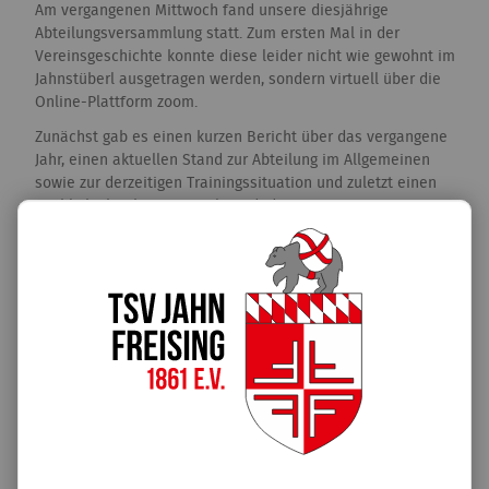
Am vergangenen Mittwoch fand unsere diesjährige
Abteilungsversammlung statt. Zum ersten Mal in der
Vereinsgeschichte konnte diese leider nicht wie gewohnt im
Jahnstüberl ausgetragen werden, sondern virtuell über die
Online-Plattform zoom.
Zunächst gab es einen kurzen Bericht über das vergangene
Jahr, einen aktuellen Stand zur Abteilung im Allgemeinen
sowie zur derzeitigen Trainingssituation und zuletzt einen
Ausblick über künftige Ziele und Ideen.
Im Anschluss daran wurden die Wahlen durchgeführt. Unter
der Aufsicht von Wahlleiter Walter Flad (Danke für die
Unterstützung) hatte die derzeitige Abteilungsleitung,
bestehend aus Michaela Ruis (1. Abteilungsleiterin), Julia
Grabenweger (stellv. Abteilungsleiterin) und Michael Buhl
(stellv. Abteilungsleiter), jedoch keine Gegenkandidaten,
sodass alle drei in ihrem Amt bestätigt wurden.
An dieser Stelle möchten wir uns herzlich für eure Teilnahme
und das entgegengebrachte Vertrauen bedanken. Wir freuen
uns auf die nächsten zwei Jahre und hoffen, dass wir bald zu
etwas mehr Normalität zurückkehren können.